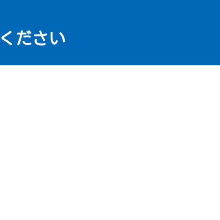
ください
メール
アクセス
TOP
mail_outline
fmd_good
（駐
由
施工事例
お問い合わせ
プライバシーポリシー