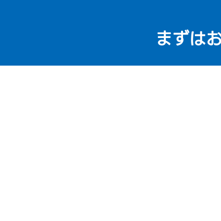
まずは
082-236-
受付時間：9:00～18:00 ※不定休
※訪問後、診断・見積提示後のキャンセル、または異常が見
車料金、遠方費別途）
有限会社 楠本建工