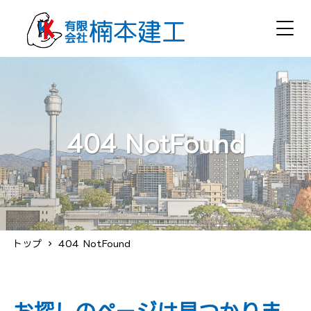
404 NotFound
トップ
404 NotFound