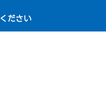
ください
メール
アクセス
TOP
mail_outline
fmd_good
（駐
由
施工事例
お問い合わせ
プライバシーポリシー