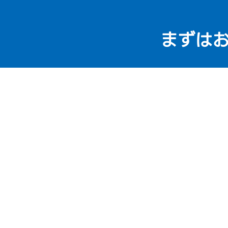
まずは
082-236-
受付時間：9:00～18:00 ※不定休
※訪問後、診断・見積提示後のキャンセル、または異常が見
車料金、遠方費別途）
有限会社 楠本建工