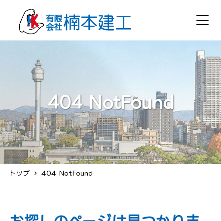
404 NotFound
トップ
404 NotFound