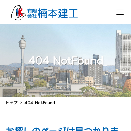
404 NotFound
トップ
404 NotFound