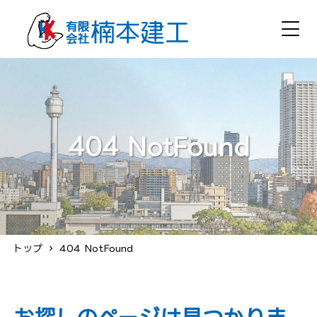
404 NotFound
トップ
404 NotFound